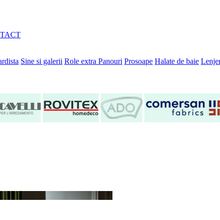
TACT
rdista
Sine si galerii
Role extra
Panouri
Prosoape
Halate de baie
Lenjer