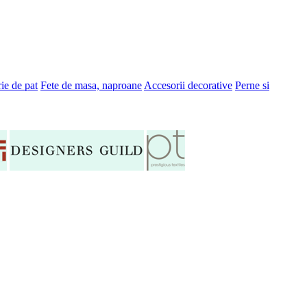
ie de pat
Fete de masa, naproane
Accesorii decorative
Perne si