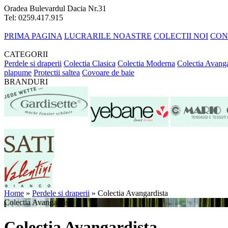
Oradea Bulevardul Dacia Nr.31
Tel: 0259.417.915
PRIMA PAGINA
LUCRARILE NOASTRE
COLECTII NOI
CON
CATEGORII
Perdele si draperii
Colectia Clasica
Colectia Moderna
Colectia Avanga
plapume
Protectii saltea
Covoare de baie
BRANDURI
Home
»
Perdele si draperii
»
Colectia Avangardista
Colectia Avangardista
Colectia Avangardista