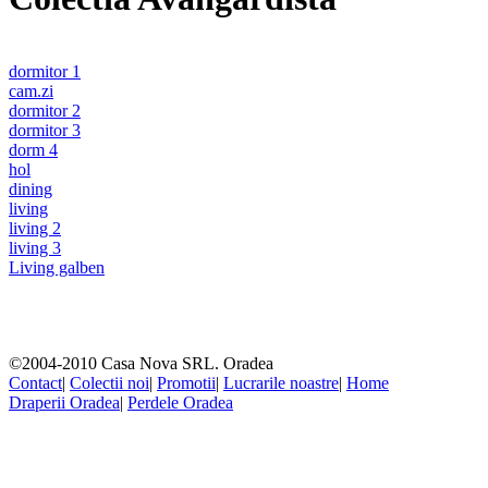
dormitor 1
cam.zi
dormitor 2
dormitor 3
dorm 4
hol
dining
living
living 2
living 3
Living galben
©2004-2010 Casa Nova SRL. Oradea
Contact
|
Colectii noi
|
Promotii
|
Lucrarile noastre
|
Home
Draperii Oradea
|
Perdele Oradea