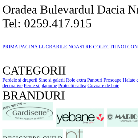
Oradea Bulevardul Dacia N
Tel: 0259.417.915
PRIMA PAGINA
LUCRARILE NOASTRE
COLECTII NOI
CON
CATEGORII
Perdele si draperii
Sine si galerii
Role extra
Panouri
Prosoape
Halate 
decorative
Perne si plapume
Protectii saltea
Covoare de baie
BRANDURI