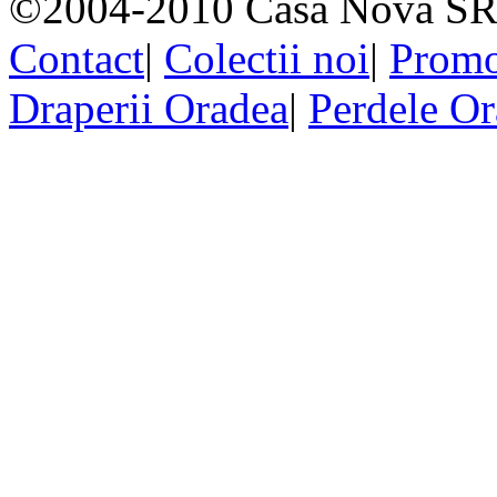
©2004-2010 Casa Nova SR
Contact
|
Colectii noi
|
Promo
Draperii Oradea
|
Perdele O