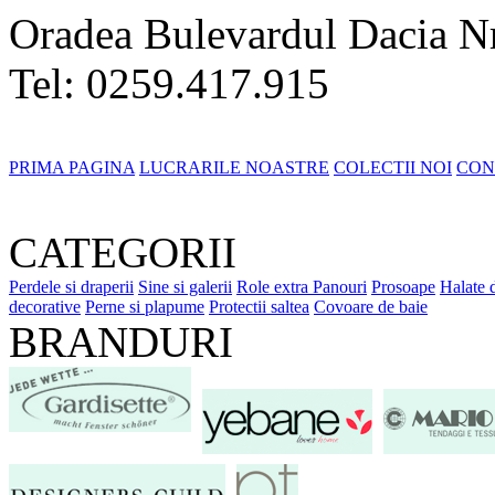
Oradea Bulevardul Dacia N
Tel: 0259.417.915
PRIMA PAGINA
LUCRARILE NOASTRE
COLECTII NOI
CON
CATEGORII
Perdele si draperii
Sine si galerii
Role extra
Panouri
Prosoape
Halate 
decorative
Perne si plapume
Protectii saltea
Covoare de baie
BRANDURI