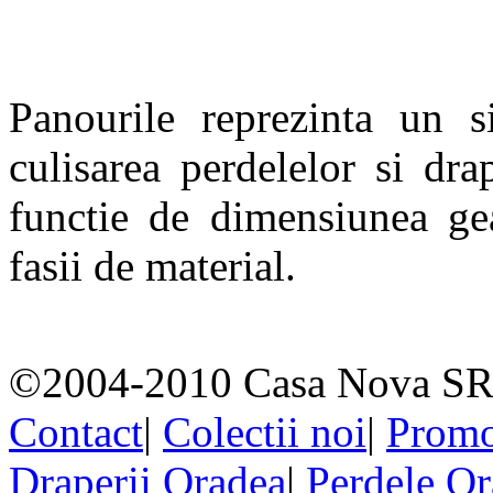
Panourile reprezinta un s
culisarea perdelelor si dra
functie de dimensiunea g
fasii de material.
©2004-2010 Casa Nova SR
Contact
|
Colectii noi
|
Promo
Draperii Oradea
|
Perdele O