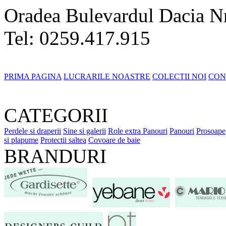
Oradea Bulevardul Dacia N
Tel: 0259.417.915
PRIMA PAGINA
LUCRARILE NOASTRE
COLECTII NOI
CON
CATEGORII
Perdele si draperii
Sine si galerii
Role extra
Panouri
Panouri
Prosoape
si plapume
Protectii saltea
Covoare de baie
BRANDURI