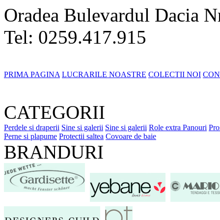
Oradea Bulevardul Dacia N
Tel: 0259.417.915
PRIMA PAGINA
LUCRARILE NOASTRE
COLECTII NOI
CON
CATEGORII
Perdele si draperii
Sine si galerii
Sine si galerii
Role extra
Panouri
Pro
Perne si plapume
Protectii saltea
Covoare de baie
BRANDURI