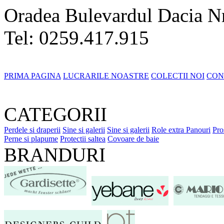
Oradea Bulevardul Dacia N
Tel: 0259.417.915
PRIMA PAGINA
LUCRARILE NOASTRE
COLECTII NOI
CON
CATEGORII
Perdele si draperii
Sine si galerii
Sine si galerii
Role extra
Panouri
Pro
Perne si plapume
Protectii saltea
Covoare de baie
BRANDURI