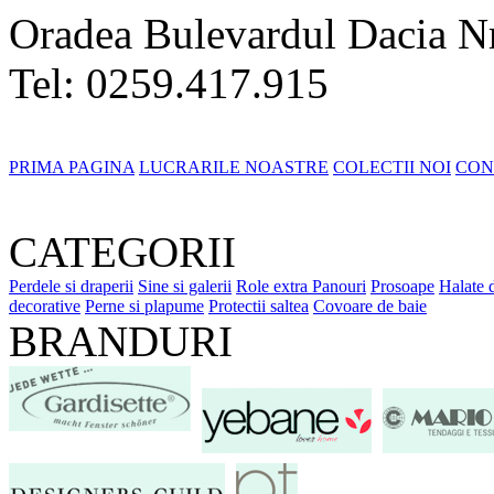
Oradea Bulevardul Dacia N
Tel: 0259.417.915
PRIMA PAGINA
LUCRARILE NOASTRE
COLECTII NOI
CON
CATEGORII
Perdele si draperii
Sine si galerii
Role extra
Panouri
Prosoape
Halate 
decorative
Perne si plapume
Protectii saltea
Covoare de baie
BRANDURI