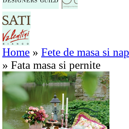
Home
»
Fete de masa si na
»
Fata masa si pernite