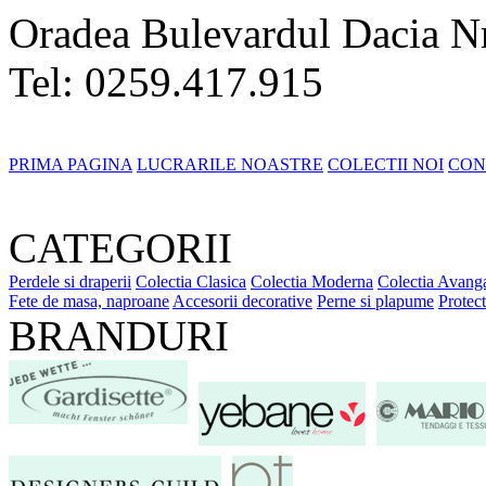
Oradea Bulevardul Dacia N
Tel: 0259.417.915
PRIMA PAGINA
LUCRARILE NOASTRE
COLECTII NOI
CON
CATEGORII
Perdele si draperii
Colectia Clasica
Colectia Moderna
Colectia Avanga
Fete de masa, naproane
Accesorii decorative
Perne si plapume
Protect
BRANDURI