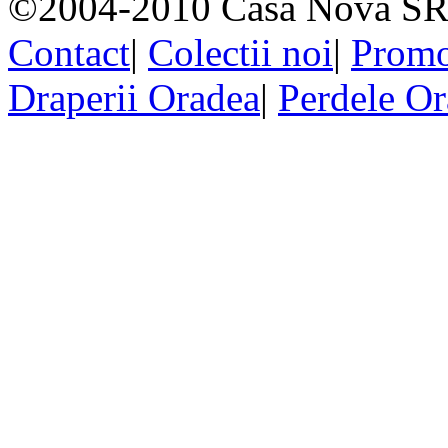
©2004-2010 Casa Nova SR
Contact
|
Colectii noi
|
Promo
Draperii Oradea
|
Perdele O