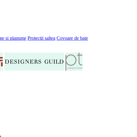
ne si plapume
Protectii saltea
Covoare de baie
.