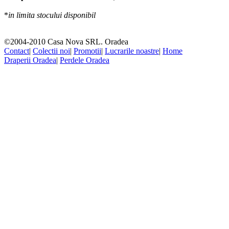
*
in limita stocului disponibil
©2004-2010 Casa Nova SRL. Oradea
Contact
|
Colectii noi
|
Promotii
|
Lucrarile noastre
|
Home
Draperii Oradea
|
Perdele Oradea