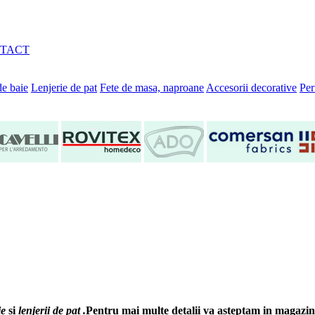
TACT
de baie
Lenjerie de pat
Fete de masa, naproane
Accesorii decorative
Per
ie
si
lenjerii de pat .
Pentru mai multe detalii va asteptam in magazin