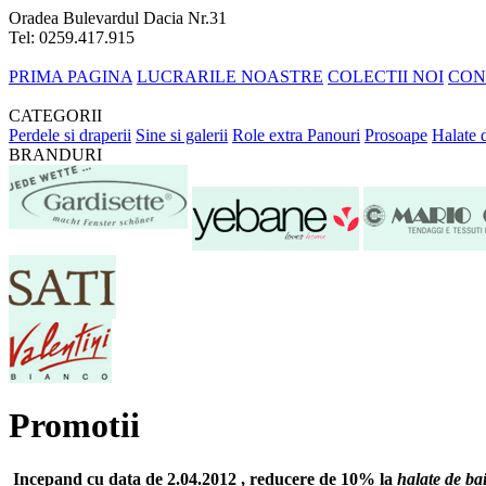
Oradea Bulevardul Dacia Nr.31
Tel: 0259.417.915
PRIMA PAGINA
LUCRARILE NOASTRE
COLECTII NOI
CON
CATEGORII
Perdele si draperii
Sine si galerii
Role extra
Panouri
Prosoape
Halate 
BRANDURI
Promotii
Incepand cu data de 2.04.2012 , reducere de 10% la
halate de ba