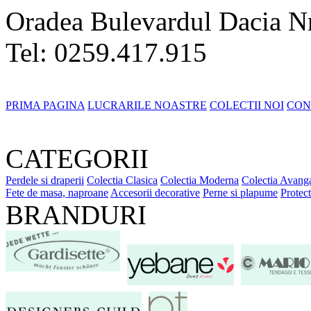
Oradea Bulevardul Dacia N
Tel: 0259.417.915
PRIMA PAGINA
LUCRARILE NOASTRE
COLECTII NOI
CON
CATEGORII
Perdele si draperii
Colectia Clasica
Colectia Moderna
Colectia Avanga
Fete de masa, naproane
Accesorii decorative
Perne si plapume
Protect
BRANDURI